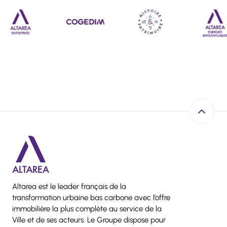
rea Entreprise
Cogedim
Histoire & Patrimoine
Altarea Ener
Retour e
Altarea est le leader français de la
transformation urbaine bas carbone avec l’offre
immobilière la plus complète au service de la
Ville et de ses acteurs. Le Groupe dispose pour