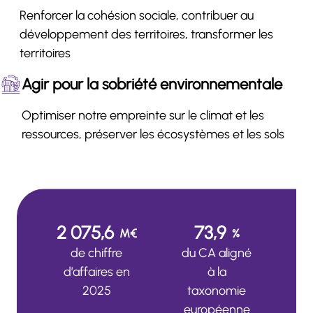
Renforcer la cohésion sociale, contribuer au
développement des territoires, transformer les
territoires
Agir pour la sobriété environnementale
Optimiser notre empreinte sur le climat et les
ressources, préserver les écosystèmes et les sols
2 075,6
73,9
M€
%
de chiffre
du CA aligné
d’affaires en
à la
2025
taxonomie
européenne