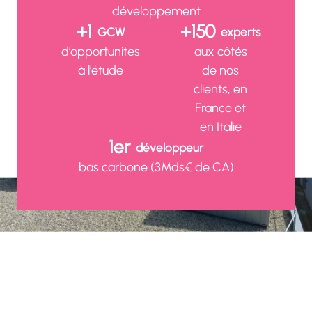
développement
+1
+150
GCW
experts
d’opportunites
aux côtés
à l’étude
de nos
clients, en
France et
en Italie
1er
développeur
bas carbone (3Mds€ de CA)