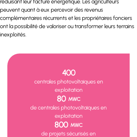
réduisant leur facture énergétique. Les agriculteurs
peuvent quant à eux percevoir des revenus
complémentaires récurrents et les propriétaires fonciers
ont la possibilité de valoriser ou transformer leurs terrains
inexploités.
400
centrales photovoltaïques en
exploitation
80
MWC
de centrales photovoltaïques en
exploitation
800
MWC
de projets sécurisés en