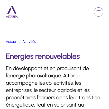
Aller au contenu principal
EN
Rechercher
Menu
Retour à la page d'accueil
Accueil
Activités
GROUPE
Energies renouvelables
ACTIVITÉS
ENGAGEMENTS
En développant et en produisant de
TALENTS
l’énergie photovoltaïque, Altarea
FINANCE
accompagne les collectivités, les
NEWSROOM
entreprises, le secteur agricole et les
propriétaires fonciers dans leur transition
PORTFOLIO
énergétique, tout en valorisant au