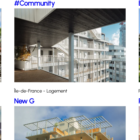
#Community
Île-de-France - Logement
New G