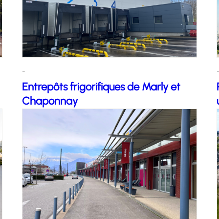
-
Entrepôts frigorifiques de Marly et
Chaponnay