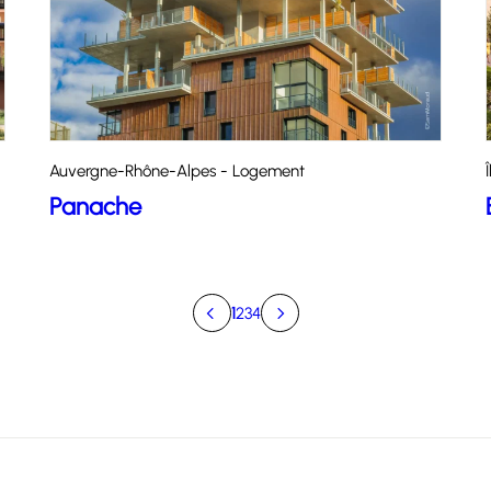
Auvergne-Rhône-Alpes - Logement
Panache
1
2
3
4
Précédent
Suivant