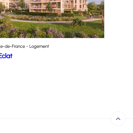
Île-de-France - Logement
Eclat
Retour e