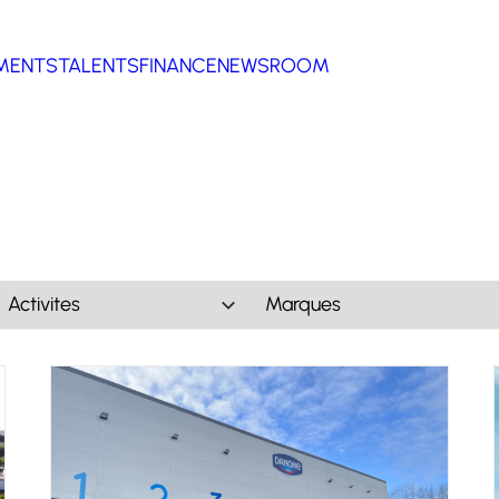
MENTS
TALENTS
FINANCE
NEWSROOM
Activites
Marques