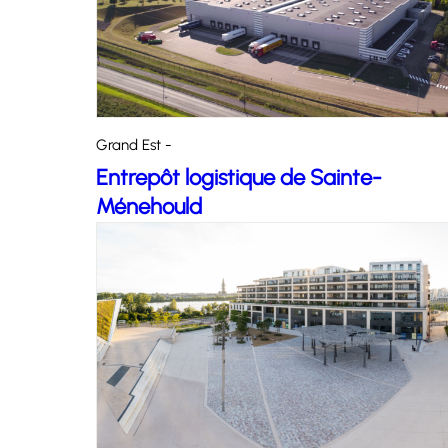
Grand Est -
Entrepôt logistique de Sainte-
Ménehould