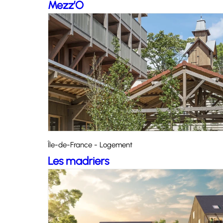
Mezz’O
Île-de-France - Logement
Les madriers