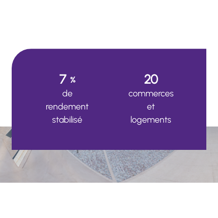
7
20
%
de
commerces
rendement
et
stabilisé
logements