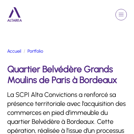
Aller au contenu principal
EN
Rechercher
Menu
Retour à la page d'accueil
Accueil
Portfolio
GROUPE
Quartier Belvédère Grands
ACTIVITÉS
ENGAGEMENTS
Moulins de Paris à Bordeaux
TALENTS
FINANCE
La SCPI Alta Convictions a renforcé sa
NEWSROOM
présence territoriale avec l’acquisition des
commerces en pied d’immeuble du
quartier Belvédère à Bordeaux. Cette
PORTFOLIO
opération, réalisée à l’issue d’un processus