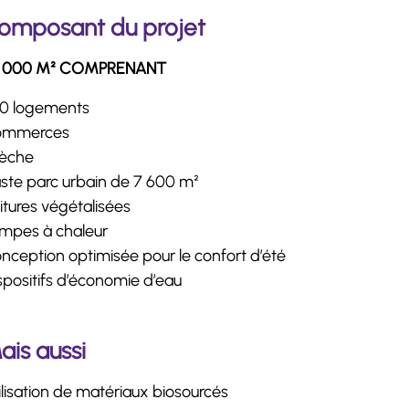
omposant du projet
9 000 M² COMPRENANT
0 logements
ommerces
èche
ste parc urbain de 7 600 m²
itures végétalisées
mpes à chaleur
nception optimisée pour le confort d’été
spositifs d’économie d’eau
ais aussi
ilisation de matériaux biosourcés