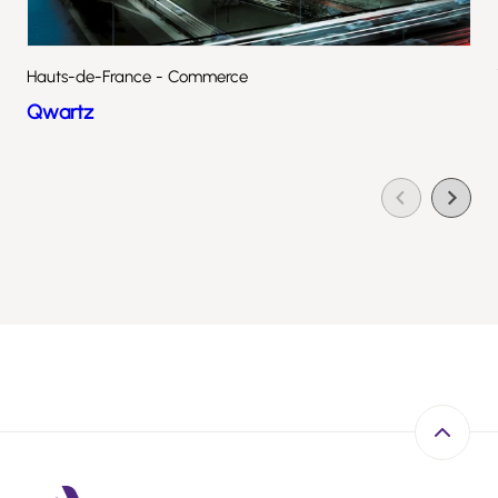
Hauts-de-France - Commerce
Qwartz
Retour e