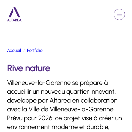
Aller au contenu principal
EN
Rechercher
Menu
Retour à la page d'accueil
Accueil
Portfolio
GROUPE
Rive nature
ACTIVITÉS
ENGAGEMENTS
Villeneuve-la-Garenne se prépare à
TALENTS
accueillir un nouveau quartier innovant,
FINANCE
développé par Altarea en collaboration
NEWSROOM
avec la Ville de Villeneuve-la-Garenne.
Prévu pour 2026, ce projet vise à créer un
PORTFOLIO
environnement moderne et durable,