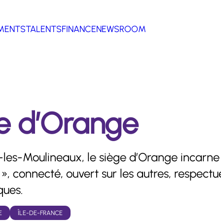
MENTS
TALENTS
FINANCE
NEWSROOM
ge d’Orange
sy-les-Moulineaux, le siège d’Orange incarne
», connecté, ouvert sur les autres, respect
ques.
E
ÎLE-DE-FRANCE