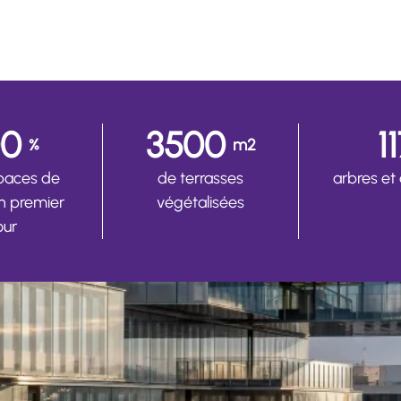
00
3500
1
%
m2
paces de
de terrasses
arbres et
en premier
végétalisées
our