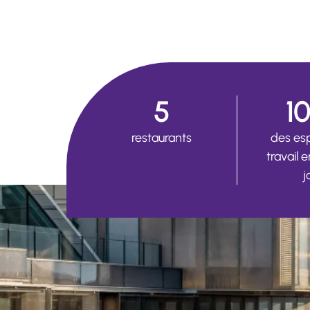
5
1
restaurants
des es
travail 
j