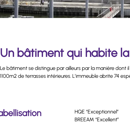
Un bâtiment qui habite la
Le bâtiment se distingue par ailleurs par la manière dont 
1100m2 de terrasses intérieures. L’immeuble abrite 74 espè
abellisation
HQE “Exceptionnel”
BREEAM “Excellent”