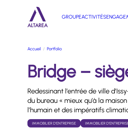
Aller au contenu principal
GROUPE
ACTIVITÉS
ENGAGE
Retour à la page d'accueil
Accueil
Portfolio
Bridge – siè
Redessinant l’entrée de ville d’Is
du bureau « mieux qu’à la maison 
l’humain et des impératifs climati
IMMOBILIER D’ENTREPRISE
IMMOBILIER D’ENTREPRIS