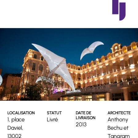
LOCALISATION
STATUT
DATE DE
ARCHITECTE
LIVRAISON
1, place
Livré
Anthony
2013
Daviel,
Bechu et
13002
Tangram