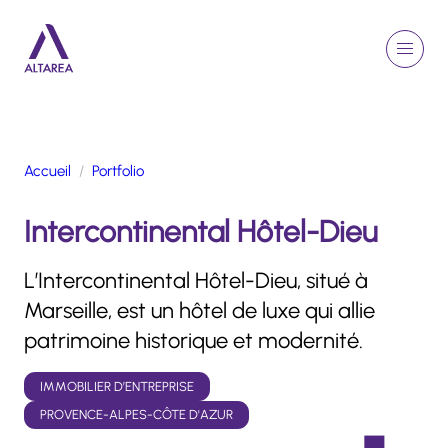
Aller au contenu principal
EN
Rechercher
Menu
Retour à la page d'accueil
Accueil
Portfolio
GROUPE
Intercontinental Hôtel-Dieu
ACTIVITÉS
ENGAGEMENTS
L’Intercontinental Hôtel-Dieu, situé à
TALENTS
Marseille, est un hôtel de luxe qui allie
FINANCE
patrimoine historique et modernité.
NEWSROOM
IMMOBILIER D’ENTREPRISE
PORTFOLIO
PROVENCE-ALPES-CÔTE D'AZUR