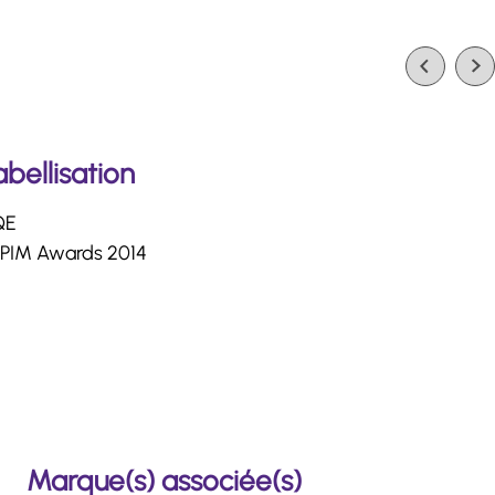
abellisation
QE
PIM Awards 2014
Marque(s) associée(s)