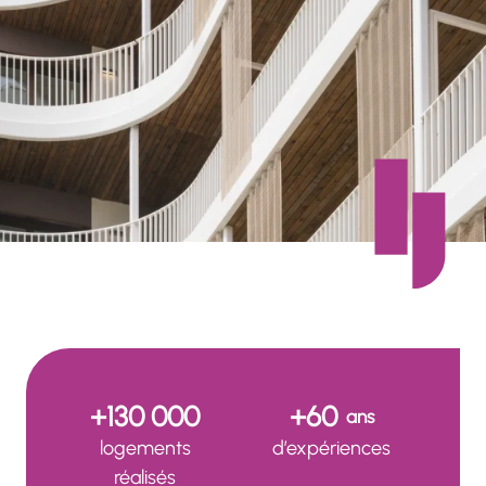
+130 000
+60
ans
logements
d’expériences
réalisés