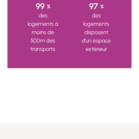
99
97
%
%
des
des
logements à
logements
moins de
disposent
500m des
d’un espace
transports
extérieur