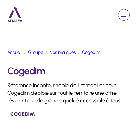
Aller au contenu principal
EN
Rechercher
Menu
Retour à la page d'accueil
Accueil
Groupe
Nos marques
Cogedim
GROUPE
Cogedim
ACTIVITÉS
ENGAGEMENTS
Référence incontournable de l’immobilier neuf,
TALENTS
Cogedim déploie sur tout le territoire une offre
FINANCE
résidentielle de grande qualité accessible à tous…
NEWSROOM
PORTFOLIO