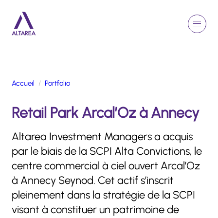
Aller au contenu principal
EN
Rechercher
Menu
Retour à la page d'accueil
Accueil
Portfolio
GROUPE
Retail Park Arcal’Oz à Annecy
ACTIVITÉS
ENGAGEMENTS
Altarea Investment Managers a acquis
TALENTS
par le biais de la SCPI Alta Convictions, le
FINANCE
centre commercial à ciel ouvert Arcal’Oz
NEWSROOM
à Annecy Seynod. Cet actif s’inscrit
pleinement dans la stratégie de la SCPI
PORTFOLIO
visant à constituer un patrimoine de