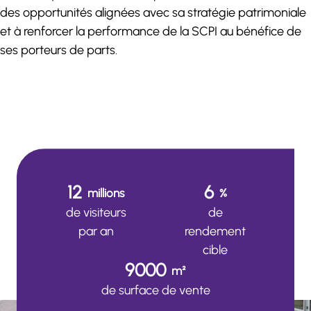
des opportunités alignées avec sa stratégie patrimoniale
et à renforcer la performance de la SCPI au bénéfice de
ses porteurs de parts.
12
6
millions
%
de visiteurs
de
par an
rendement
cible
9000
m²
de surface de vente