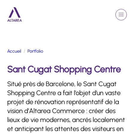
Aller au contenu principal
EN
Rechercher
Menu
Retour à la page d'accueil
Accueil
Portfolio
GROUPE
Sant Cugat Shopping Centre
ACTIVITÉS
ENGAGEMENTS
Situé près de Barcelone, le Sant Cugat
TALENTS
Shopping Centre a fait l’objet d’un vaste
FINANCE
projet de rénovation représentatif de la
NEWSROOM
vision d’Altarea Commerce : créer des
lieux de vie modernes, ancrés localement
PORTFOLIO
et anticipant les attentes des visiteurs en