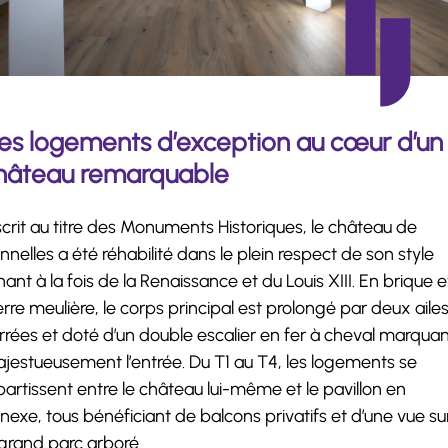
es logements d’exception au cœur d’un
hâteau remarquable
scrit au titre des Monuments Historiques, le château de
nnelles a été réhabilité dans le plein respect de son style
nant à la fois de la Renaissance et du Louis XIII. En brique e
erre meulière, le corps principal est prolongé par deux aile
rrées et doté d’un double escalier en fer à cheval marqua
jestueusement l’entrée. Du T1 au T4, les logements se
partissent entre le château lui-même et le pavillon en
nexe, tous bénéficiant de balcons privatifs et d’une vue su
 grand parc arboré.