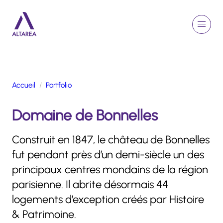
Aller au contenu principal
EN
Rechercher
Menu
Retour à la page d'accueil
Accueil
Portfolio
GROUPE
Domaine de Bonnelles
ACTIVITÉS
ENGAGEMENTS
Construit en 1847, le château de Bonnelles
TALENTS
fut pendant près d’un demi-siècle un des
FINANCE
principaux centres mondains de la région
NEWSROOM
parisienne. Il abrite désormais 44
logements d’exception créés par Histoire
PORTFOLIO
& Patrimoine.