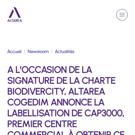
Aller au contenu principal
EN
Rechercher
Menu
Retour à la page d'accueil
Accueil
Newsroom
Actualités
GROUPE
A L’OCCASION DE LA
ACTIVITÉS
ENGAGEMENTS
SIGNATURE DE LA CHARTE
TALENTS
BIODIVERCITY, ALTAREA
FINANCE
COGEDIM ANNONCE LA
NEWSROOM
LABELLISATION DE CAP3000,
PREMIER CENTRE
PORTFOLIO
COMMERCIAL À OBTENIR CE