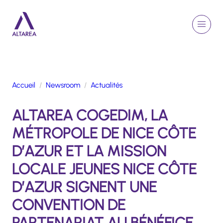
Aller au contenu principal
EN
Rechercher
Menu
Retour à la page d'accueil
Accueil
Newsroom
Actualités
GROUPE
ALTAREA COGEDIM, LA
ACTIVITÉS
ENGAGEMENTS
MÉTROPOLE DE NICE CÔTE
TALENTS
D’AZUR ET LA MISSION
FINANCE
LOCALE JEUNES NICE CÔTE
NEWSROOM
D’AZUR SIGNENT UNE
CONVENTION DE
PORTFOLIO
PARTENARIAT AU BÉNÉFICE