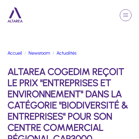
Aller au contenu principal
EN
Rechercher
Menu
Retour à la page d'accueil
Accueil
Newsroom
Actualités
GROUPE
ALTAREA COGEDIM REÇOIT
ACTIVITÉS
ENGAGEMENTS
LE PRIX "ENTREPRISES ET
TALENTS
ENVIRONNEMENT" DANS LA
FINANCE
CATÉGORIE "BIODIVERSITÉ &
NEWSROOM
ENTREPRISES" POUR SON
CENTRE COMMERCIAL
PORTFOLIO
RÉGIONAL CAP3000