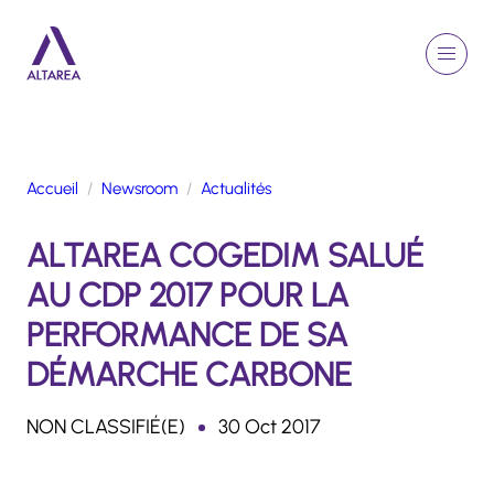
Aller au contenu principal
EN
Rechercher
Menu
Retour à la page d'accueil
Accueil
Newsroom
Actualités
GROUPE
ALTAREA COGEDIM SALUÉ
ACTIVITÉS
ENGAGEMENTS
AU CDP 2017 POUR LA
TALENTS
PERFORMANCE DE SA
FINANCE
DÉMARCHE CARBONE
NEWSROOM
NON CLASSIFIÉ(E)
30 Oct 2017
PORTFOLIO