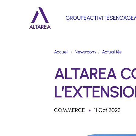
Aller au contenu principal
GROUPE
ACTIVITÉS
ENGAGE
Retour à la page d'accueil
Accueil
Newsroom
Actualités
ALTAREA C
L’EXTENSIO
COMMERCE
11 Oct 2023