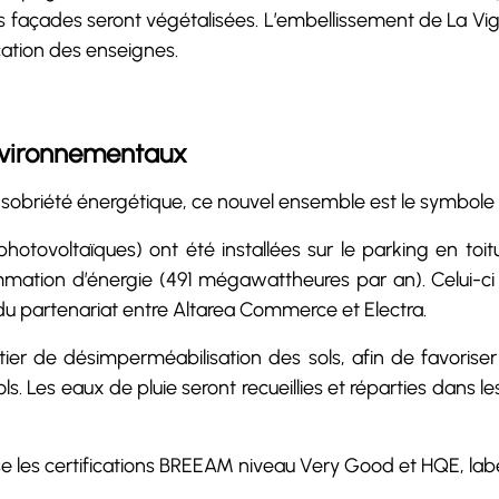
es façades seront végétalisées. L’embellissement de La Vig
ification des enseignes.
nvironnementaux
 sobriété énergétique, ce nouvel ensemble est le symbole 
tovoltaïques) ont été installées sur le parking en toit
ation d’énergie (491 mégawattheures par an). Celui-ci 
du partenariat entre Altarea Commerce et Electra.
tier de désimperméabilisation des sols, afin de favorise
ols. Les eaux de pluie seront recueillies et réparties dans 
ise les certifications BREEAM niveau Very Good et HQE, labe