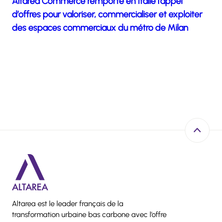
Altarea Commerce remporte en Italie l’appel
d’offres pour valoriser, commercialiser et exploiter
des espaces commerciaux du métro de Milan
Retour e
Altarea est le leader français de la
transformation urbaine bas carbone avec l’offre