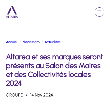
Aller au contenu principal
EN
Rechercher
Menu
Retour à la page d'accueil
Accueil
Newsroom
Actualités
GROUPE
Altarea et ses marques seront
ACTIVITÉS
ENGAGEMENTS
présents au Salon des Maires
TALENTS
et des Collectivités locales
FINANCE
2024
NEWSROOM
GROUPE
14 Nov 2024
PORTFOLIO