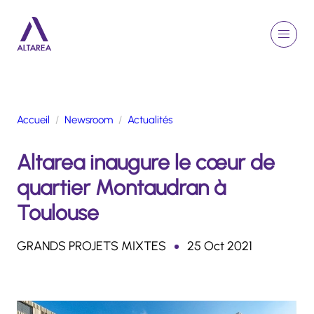
Aller au contenu principal
EN
Rechercher
Menu
Retour à la page d'accueil
Accueil
Newsroom
Actualités
GROUPE
Altarea inaugure le cœur de
ACTIVITÉS
ENGAGEMENTS
quartier Montaudran à
TALENTS
Toulouse
FINANCE
NEWSROOM
GRANDS PROJETS MIXTES
25 Oct 2021
PORTFOLIO