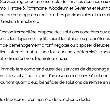
 Services regroupe un ensemble de services destinés aux 
o, Histoire & Patrimoine, Woodeum et Sevérini) et réunit 
ion, de courtage en crédit, d’offres patrimoniales et d’admi
ea Gestion Immobilière.
Gestion Immobilière propose des solutions concrètes aux cl
ées à leur logement, qu’ils soient locataires ou propriétair
et de déménagement à tarif négocié ou disposer d’études
ion, internet, mobile… une fois leur choix déterminé, le se
et le transfert vers l’opérateur choisi.
n Immobilière comprend aussi des services de dépannage (
nts des sols…) au travers d’un réseau d’artisans sélectionn
s pourront quant à eux bénéficier de solutions de remise en 
ients disposeront d’un numéro de téléphone dédié.