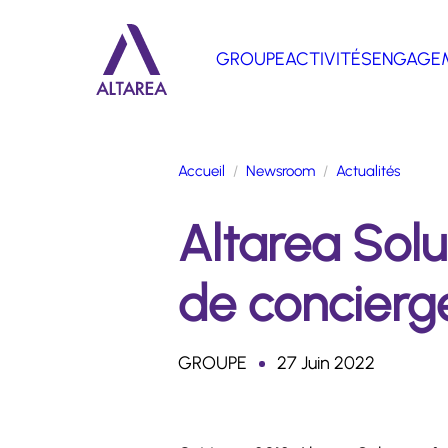
Aller au contenu principal
GROUPE
ACTIVITÉS
ENGAGE
Retour à la page d'accueil
Accueil
Newsroom
Actualités
Altarea Solu
de concierg
GROUPE
27 Juin 2022