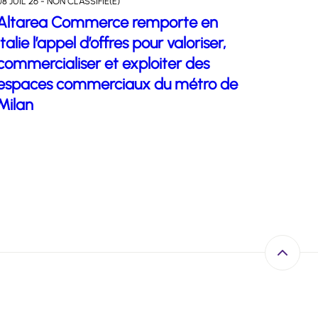
08 JUIL 26 - NON CLASSIFIÉ(E)
Altarea Commerce remporte en
Italie l’appel d’offres pour valoriser,
commercialiser et exploiter des
espaces commerciaux du métro de
Milan
Retour e