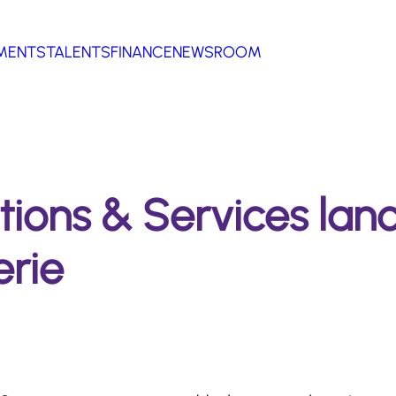
MENTS
TALENTS
FINANCE
NEWSROOM
tions & Services lan
erie