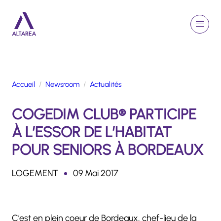
Aller au contenu principal
EN
Rechercher
Menu
Retour à la page d'accueil
Accueil
Newsroom
Actualités
GROUPE
COGEDIM CLUB® PARTICIPE
ACTIVITÉS
ENGAGEMENTS
À L’ESSOR DE L’HABITAT
TALENTS
POUR SENIORS À BORDEAUX
FINANCE
NEWSROOM
LOGEMENT
09 Mai 2017
PORTFOLIO
C’est en plein coeur de Bordeaux, chef-lieu de la