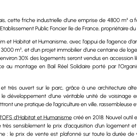
, cette friche industrielle d’une emprise de 4800 m² a fai
 l’Etablissement Public Foncier Ile de France, propriétaire du 
im et Habitat et Humanisme, avec l’appui de l’agence d’arc
on 3000 m², et d’un projet immobilier d’une centaine de lo
t environ 30% des logements seront vendus en accession libr
 au montage en Bail Réel Solidaire porté par l’Organis
t très ouvert sur le parc, grâce à une architecture alte
e développement d’une véritable unité de voisinage ent
tront une pratique de l’agriculture en ville, rassembleuse et
e l’OFS d’Habitat et Humanisme
créé en 2018. Nouvel outil e
 très sensiblement le prix d’acquisition d’un logement e
rme : le prix de vente est plafonné sur toute la durée d