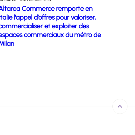
Altarea Commerce remporte en
Italie l’appel d’offres pour valoriser,
commercialiser et exploiter des
espaces commerciaux du métro de
Milan
Retour e