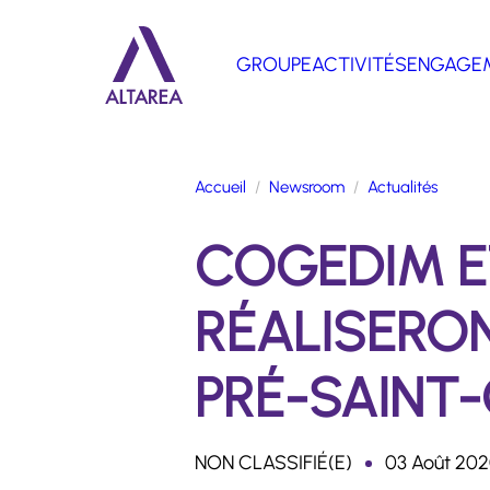
Aller au contenu principal
GROUPE
ACTIVITÉS
ENGAGE
Retour à la page d'accueil
Accueil
Newsroom
Actualités
COGEDIM E
RÉALISERO
PRÉ-SAINT-
NON CLASSIFIÉ(E)
03 Août 20