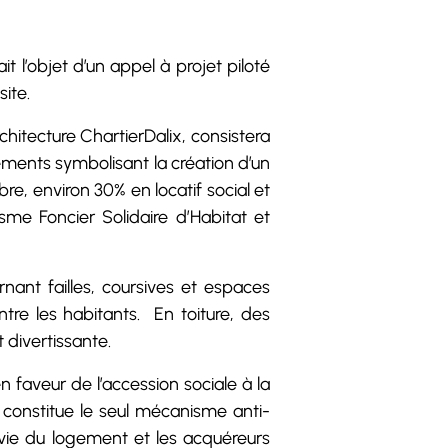
t l’objet d’un appel à projet piloté
site.
hitecture ChartierDalix, consistera
gements symbolisant la création d’un
e, environ 30% en locatif social et
me Foncier Solidaire d’Habitat et
rnant failles, coursives et espaces
re les habitants. En toiture, des
 divertissante.
n faveur de l’accession sociale à la
t constitue le seul mécanisme anti-
e vie du logement et les acquéreurs