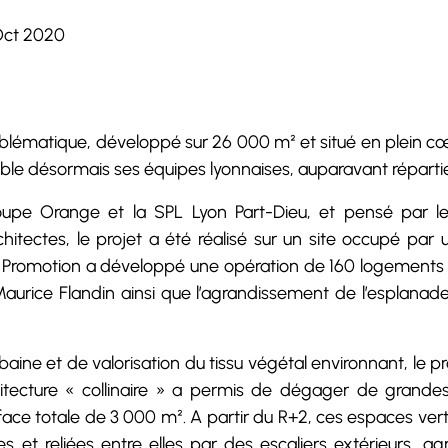
Oct 2020
ématique, développé sur 26 000 m² et situé en plein cœur 
e désormais ses équipes lyonnaises, auparavant réparties 
oupe Orange et la SPL Lyon Part-Dieu, et pensé par
hitectes, le projet a été réalisé sur un site occupé par 
ch Promotion a développé une opération de 160 logements li
aurice Flandin ainsi que l’agrandissement de l’esplana
ne et de valorisation du tissu végétal environnant, le pro
rchitecture « collinaire » a permis de dégager de grande
ace totale de 3 000 m². A partir du R+2, ces espaces ver
 et reliées entre elles par des escaliers extérieurs, a