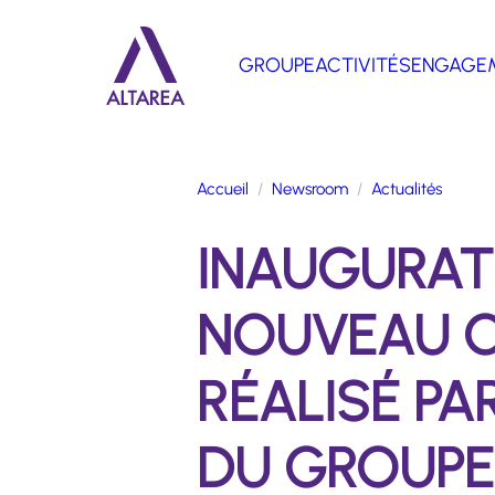
Aller au contenu principal
GROUPE
ACTIVITÉS
ENGAGE
Retour à la page d'accueil
Accueil
Newsroom
Actualités
INAUGURATI
NOUVEAU C
RÉALISÉ PA
DU GROUPE