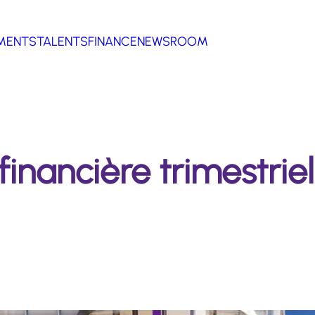
MENTS
TALENTS
FINANCE
NEWSROOM
inancière trimestriel