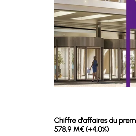
Chiffre d’affaires du prem
578,9 M€ (+4,0%)