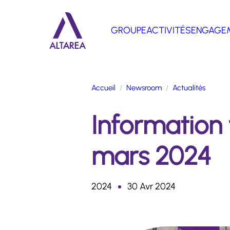
Aller au contenu principal
GROUPE
ACTIVITÉS
ENGAGE
Retour à la page d'accueil
Accueil
Newsroom
Actualités
Information f
mars 2024
2024
30 Avr 2024