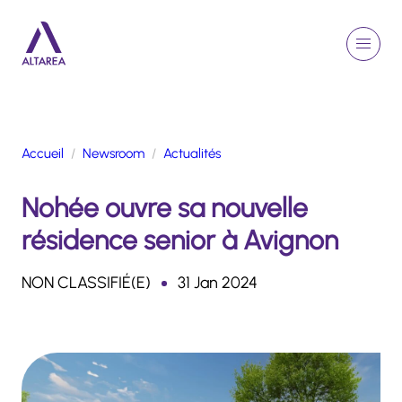
Aller au contenu principal
EN
Rechercher
Menu
Retour à la page d'accueil
Accueil
Newsroom
Actualités
GROUPE
Nohée ouvre sa nouvelle
ACTIVITÉS
ENGAGEMENTS
résidence senior à Avignon
TALENTS
FINANCE
NON CLASSIFIÉ(E)
31 Jan 2024
NEWSROOM
PORTFOLIO