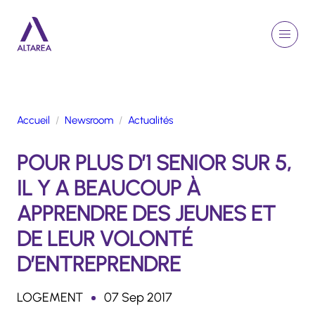
Aller au contenu principal
EN
Rechercher
Menu
Retour à la page d'accueil
Accueil
Newsroom
Actualités
GROUPE
POUR PLUS D’1 SENIOR SUR 5,
ACTIVITÉS
ENGAGEMENTS
IL Y A BEAUCOUP À
TALENTS
APPRENDRE DES JEUNES ET
FINANCE
DE LEUR VOLONTÉ
NEWSROOM
D’ENTREPRENDRE
PORTFOLIO
LOGEMENT
07 Sep 2017