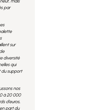
 neuf, mais
és par
ces
palette
s
llent sur
 de
e diversité
elles qui
t du support
aussons nos
00 à 20 000
ds d’euros,
 en part du