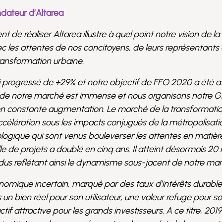
ndateur d’Altarea
 de réaliser Altarea illustre à quel point notre vision de la v
les attentes de nos concitoyens, de leurs représentants 
transformation urbaine.
nsi progressé de +29% et notre objectif de FFO 2020 a été a
l de notre marché est immense et nous organisons notre G
n constante augmentation. Le marché de la transformati
ccélération sous les impacts conjugués de la métropolisat
cologique qui sont venus bouleverser les attentes en matièr
le de projets a doublé en cinq ans. Il atteint désormais 20 m
dus reflétant ainsi le dynamisme sous-jacent de notre mar
omique incertain, marqué par des taux d’intérêts durabl
is un bien réel pour son utilisateur, une valeur refuge pour s
ctif attractive pour les grands investisseurs. A ce titre, 201