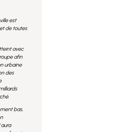
ille est
et de toutes
tteint avec
roupe afin
on urbaine
ion des
e
illiards
ché.
ement bas,
on
9 aura