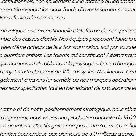
 institutionnels, non seulement sur le marché du logement
e en témoignent les deux fonds d’investissements mont
llions d’euros de commerces.
oir développé une exceptionnelle plateforme de compéten
mble des classes d’actifs. Nos équipes proposent toute la 
lles d’être acteurs de leur transformation, soit par touche
e quartiers entiers. Les talents qui constituent Altarea travai
ui marqueront durablement le paysage urbain, à l’image
rojet mixte de Cœur de Ville à Issy-les-Moulineaux. Cett
alement à travers l’ensemble de nos marques opérationn
es leurs spécificités tout en bénéficiant de la puissance e
 marché et de notre positionnement stratégique, nous réh
 Logement, nous visons une production annuelle de 18 0
s un volume d’actifs gérés compris entre 6,0 et 7,0 milliar
ention économique aux alentours de 3,0 milliards d’euros