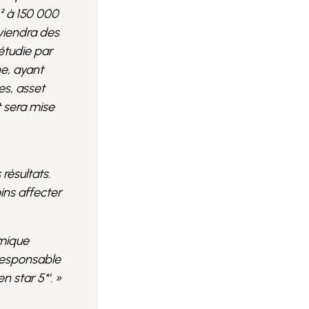
² à 150 000
oviendra des
étudie par
e, ayant
s, asset
 sera mise
résultats.
ins affecter
amique
 responsable
 star 5*’. »