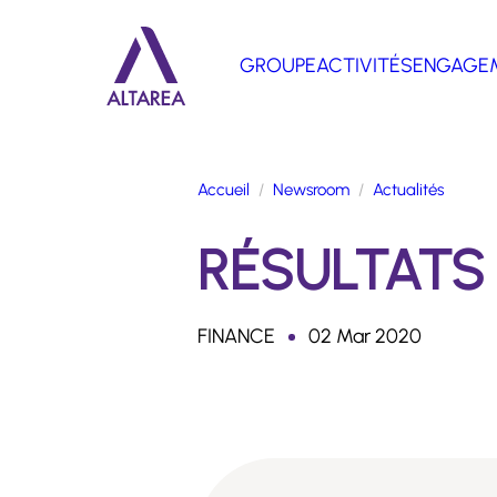
Aller au contenu principal
GROUPE
ACTIVITÉS
ENGAGE
Retour à la page d'accueil
Accueil
Newsroom
Actualités
RÉSULTATS 
FINANCE
02 Mar 2020