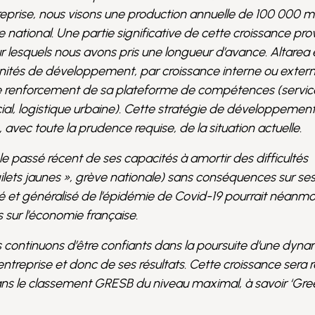
reprise, nous visons une production annuelle de 100 000 m
re national. Une partie significative de cette croissance pr
r lesquels nous avons pris une longueur d’avance. Altarea 
unités de développement, par croissance interne ou extern
e renforcement de sa plateforme de compétences (service
, logistique urbaine). Cette stratégie de développement
vec toute la prudence requise, de la situation actuelle.
 le passé récent de ses capacités à amortir des difficultés
gilets jaunes », grève nationale) sans conséquences sur ses 
 et généralisé de l’épidémie de Covid-19 pourrait néanmo
s sur l’économie française.
 continuons d’être confiants dans la poursuite d’une dyn
entreprise et donc de ses résultats. Cette croissance sera
ans le classement GRESB du niveau maximal, à savoir ‘Green