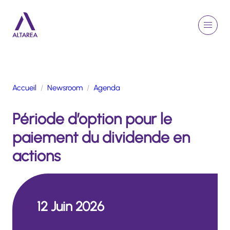
Aller au contenu principal
EN
Rechercher
Menu
Retour à la page d'accueil
Accueil
Newsroom
Agenda
GROUPE
Période d’option pour le
ACTIVITÉS
ENGAGEMENTS
paiement du dividende en
TALENTS
actions
FINANCE
NEWSROOM
12 Juin 2026
PORTFOLIO