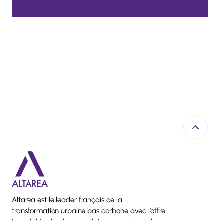
Retour e
Altarea est le leader français de la
transformation urbaine bas carbone avec l’offre