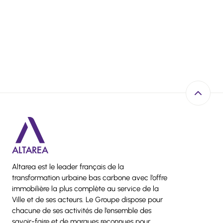
Retour e
Altarea est le leader français de la
transformation urbaine bas carbone avec l’offre
immobilière la plus complète au service de la
Ville et de ses acteurs. Le Groupe dispose pour
chacune de ses activités de l’ensemble des
savoir-faire et de marques reconnues pour