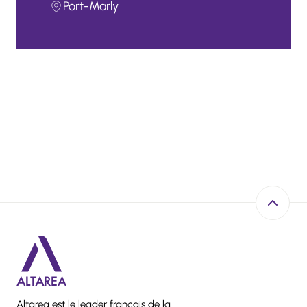
Port-Marly
Retour e
Altarea est le leader français de la