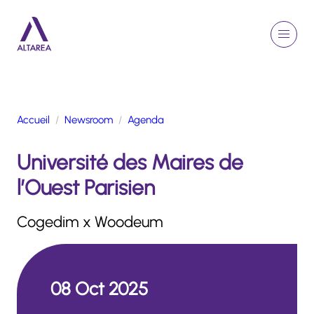
Aller au contenu principal
EN
Rechercher
Menu
Retour à la page d'accueil
Accueil
Newsroom
Agenda
GROUPE
Université des Maires de
ACTIVITÉS
ENGAGEMENTS
l’Ouest Parisien
TALENTS
FINANCE
Cogedim x Woodeum
NEWSROOM
08 Oct 2025
PORTFOLIO