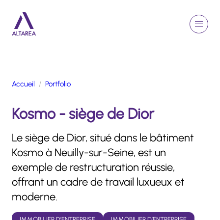
Aller au contenu principal
EN
Rechercher
Menu
Retour à la page d'accueil
Accueil
Portfolio
GROUPE
Kosmo - siège de Dior
ACTIVITÉS
ENGAGEMENTS
Le siège de Dior, situé dans le bâtiment
TALENTS
Kosmo à Neuilly-sur-Seine, est un
FINANCE
exemple de restructuration réussie,
NEWSROOM
offrant un cadre de travail luxueux et
moderne.
PORTFOLIO
IMMOBILIER D’ENTREPRISE
IMMOBILIER D’ENTREPRISE