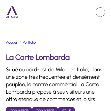
Aller au contenu principal
EN
Rechercher
Menu
Retour à la page d'accueil
Accueil
Portfolio
GROUPE
La Corte Lombarda
ACTIVITÉS
ENGAGEMENTS
Situé au nord-est de Milan en Italie, dans
TALENTS
une zone très fréquentée et densément
FINANCE
peuplée, le centre commercial La Corte
NEWSROOM
Lombarda propose à ses visiteurs une
offre étendue de commerces et loisirs.
PORTFOLIO
COMMERCE
COMMERCE
ITALIE