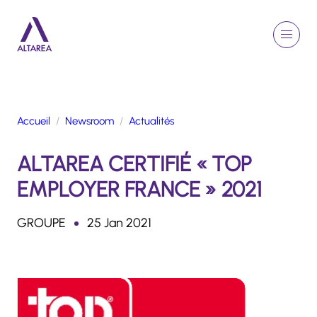
Aller au contenu principal
EN
Rechercher
Menu
Retour à la page d'accueil
Accueil
Newsroom
Actualités
GROUPE
ALTAREA CERTIFIÉ « TOP
ACTIVITÉS
ENGAGEMENTS
EMPLOYER FRANCE » 2021
TALENTS
FINANCE
GROUPE
25 Jan 2021
NEWSROOM
PORTFOLIO