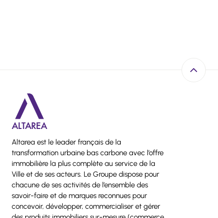
Retour e
Altarea est le leader français de la
transformation urbaine bas carbone avec l’offre
immobilière la plus complète au service de la
Ville et de ses acteurs. Le Groupe dispose pour
chacune de ses activités de l’ensemble des
savoir-faire et de marques reconnues pour
concevoir, développer, commercialiser et gérer
des produits immobiliers sur-mesure (commerce,