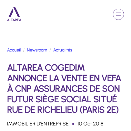
Aller au contenu principal
EN
Rechercher
Menu
Retour à la page d'accueil
Accueil
Newsroom
Actualités
GROUPE
ALTAREA COGEDIM
ACTIVITÉS
ENGAGEMENTS
ANNONCE LA VENTE EN VEFA
TALENTS
À CNP ASSURANCES DE SON
FINANCE
FUTUR SIÈGE SOCIAL SITUÉ
NEWSROOM
RUE DE RICHELIEU (PARIS 2E)
PORTFOLIO
IMMOBILIER D'ENTREPRISE
10 Oct 2018