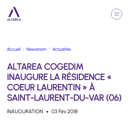
Aller au contenu principal
EN
Rechercher
Menu
Retour à la page d'accueil
Accueil
Newsroom
Actualités
GROUPE
ALTAREA COGEDIM
ACTIVITÉS
ENGAGEMENTS
INAUGURE LA RÉSIDENCE «
TALENTS
COEUR LAURENTIN » À
FINANCE
SAINT-LAURENT-DU-VAR (06)
NEWSROOM
INAUGURATION
03 Fév 2018
PORTFOLIO