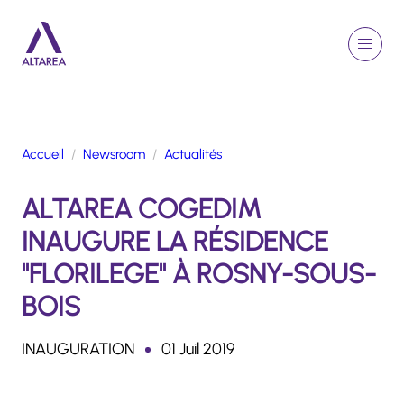
Aller au contenu principal
EN
Rechercher
Menu
Retour à la page d'accueil
Accueil
Newsroom
Actualités
GROUPE
ALTAREA COGEDIM
ACTIVITÉS
ENGAGEMENTS
INAUGURE LA RÉSIDENCE
TALENTS
"FLORILEGE" À ROSNY-SOUS-
FINANCE
BOIS
NEWSROOM
INAUGURATION
01 Juil 2019
PORTFOLIO