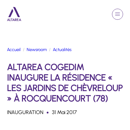
Aller au contenu principal
EN
Rechercher
Menu
Retour à la page d'accueil
Accueil
Newsroom
Actualités
GROUPE
ALTAREA COGEDIM
ACTIVITÉS
ENGAGEMENTS
INAUGURE LA RÉSIDENCE «
TALENTS
LES JARDINS DE CHÈVRELOUP
FINANCE
» À ROCQUENCOURT (78)
NEWSROOM
INAUGURATION
31 Mai 2017
PORTFOLIO