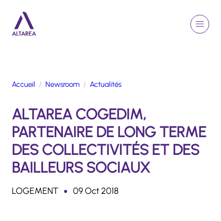
Aller au contenu principal
EN
Rechercher
Menu
Retour à la page d'accueil
Accueil
Newsroom
Actualités
GROUPE
ALTAREA COGEDIM,
ACTIVITÉS
ENGAGEMENTS
PARTENAIRE DE LONG TERME
TALENTS
DES COLLECTIVITÉS ET DES
FINANCE
BAILLEURS SOCIAUX
NEWSROOM
LOGEMENT
09 Oct 2018
PORTFOLIO