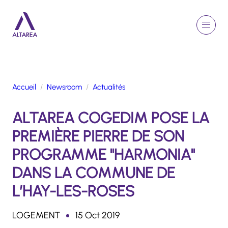
Aller au contenu principal
EN
Rechercher
Menu
Retour à la page d'accueil
Accueil
Newsroom
Actualités
GROUPE
ALTAREA COGEDIM POSE LA
ACTIVITÉS
ENGAGEMENTS
PREMIÈRE PIERRE DE SON
TALENTS
PROGRAMME "HARMONIA"
FINANCE
DANS LA COMMUNE DE
NEWSROOM
L’HAY-LES-ROSES
PORTFOLIO
LOGEMENT
15 Oct 2019