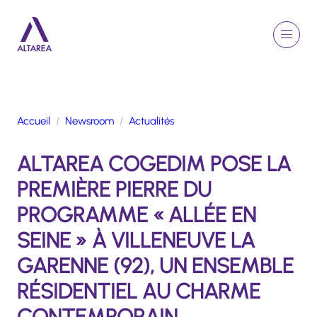
Aller au contenu principal
EN
Rechercher
Menu
Retour à la page d'accueil
Accueil
Newsroom
Actualités
GROUPE
ALTAREA COGEDIM POSE LA
ACTIVITÉS
ENGAGEMENTS
PREMIÈRE PIERRE DU
TALENTS
PROGRAMME « ALLÉE EN
FINANCE
SEINE » À VILLENEUVE LA
NEWSROOM
GARENNE (92), UN ENSEMBLE
RÉSIDENTIEL AU CHARME
PORTFOLIO
CONTEMPORAIN