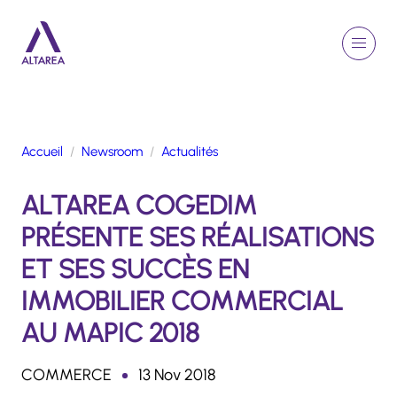
Aller au contenu principal
EN
Rechercher
Menu
Retour à la page d'accueil
Accueil
Newsroom
Actualités
GROUPE
ALTAREA COGEDIM
ACTIVITÉS
ENGAGEMENTS
PRÉSENTE SES RÉALISATIONS
TALENTS
ET SES SUCCÈS EN
FINANCE
IMMOBILIER COMMERCIAL
NEWSROOM
AU MAPIC 2018
PORTFOLIO
COMMERCE
13 Nov 2018