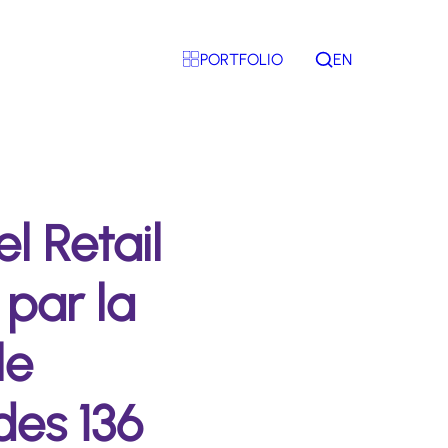
PORTFOLIO
EN
Rechercher
 Retail
 par la
le
des 136