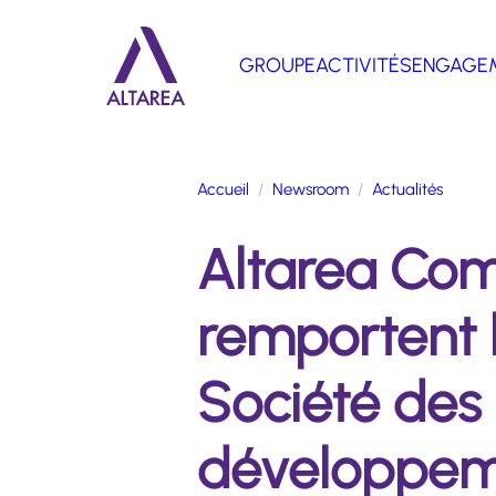
Aller au contenu principal
GROUPE
ACTIVITÉS
ENGAGE
Retour à la page d'accueil
Accueil
Newsroom
Actualités
Altarea Com
remportent l
Société des 
développemen