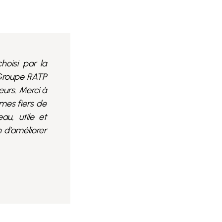
oisi par la
 Groupe RATP
eurs. Merci à
mes fiers de
u, utile et
n d’améliorer