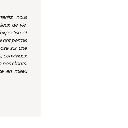
erlitz
,
nous
ieux de vie,
’expertise et
i ont permis
pose sur une
, conviviaux
 nos clients,
ce en milieu