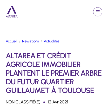
Aller au contenu principal
EN
Rechercher
Menu
Retour à la page d'accueil
Accueil
Newsroom
Actualités
GROUPE
ALTAREA ET CRÉDIT
ACTIVITÉS
ENGAGEMENTS
AGRICOLE IMMOBILIER
TALENTS
PLANTENT LE PREMIER ARBRE
FINANCE
DU FUTUR QUARTIER
NEWSROOM
GUILLAUMET À TOULOUSE
PORTFOLIO
NON CLASSIFIÉ(E)
12 Avr 2021