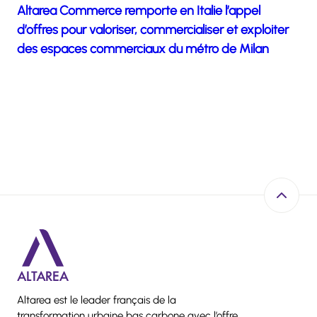
Altarea Commerce remporte en Italie l’appel
d’offres pour valoriser, commercialiser et exploiter
des espaces commerciaux du métro de Milan
Retour e
Altarea est le leader français de la
transformation urbaine bas carbone avec l’offre