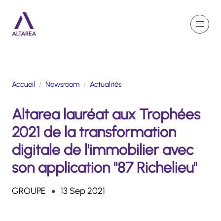
Aller au contenu principal
EN
Rechercher
Menu
Retour à la page d'accueil
Accueil
Newsroom
Actualités
GROUPE
Altarea lauréat aux Trophées
ACTIVITÉS
ENGAGEMENTS
2021 de la transformation
TALENTS
digitale de l'immobilier avec
FINANCE
son application "87 Richelieu"
NEWSROOM
GROUPE
13 Sep 2021
PORTFOLIO