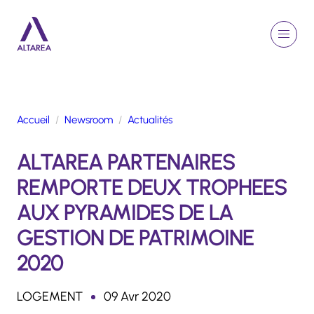
Aller au contenu principal
EN
Rechercher
Menu
Retour à la page d'accueil
Accueil
Newsroom
Actualités
GROUPE
ALTAREA PARTENAIRES
ACTIVITÉS
ENGAGEMENTS
REMPORTE DEUX TROPHEES
TALENTS
AUX PYRAMIDES DE LA
FINANCE
GESTION DE PATRIMOINE
NEWSROOM
2020
PORTFOLIO
LOGEMENT
09 Avr 2020