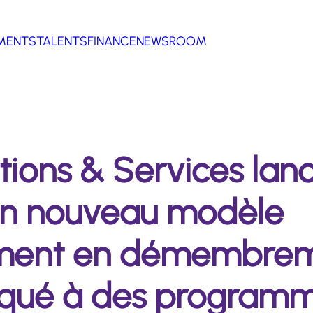
MENTS
TALENTS
FINANCE
NEWSROOM
tions & Services lanc
un nouveau modèle
ement en démembreme
liqué à des program