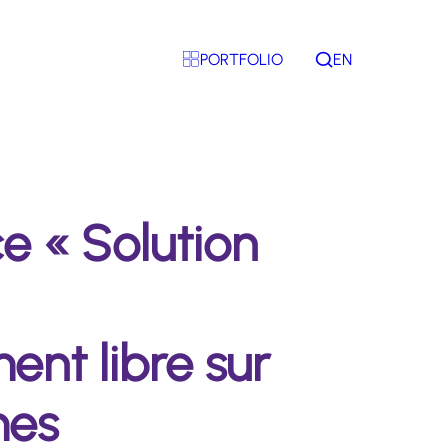
PORTFOLIO
EN
Rechercher
e « Solution
nt libre sur
mes