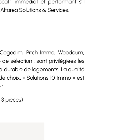
ocatif immédiat et performant s’il
ltarea Solutions & Services.
 (Cogedim, Pitch Immo, Woodeum,
de sélection : sont privilégiées les
 durable de logements. La qualité
de choix. « Solutions 10 Immo » est
 :
 3 pièces)