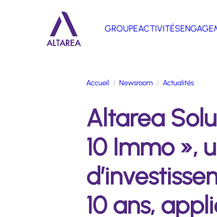
Aller au contenu principal
GROUPE
ACTIVITÉS
ENGAGE
Retour à la page d'accueil
Accueil
Newsroom
Actualités
Altarea Solu
10 Immo », 
d’investiss
10 ans, app