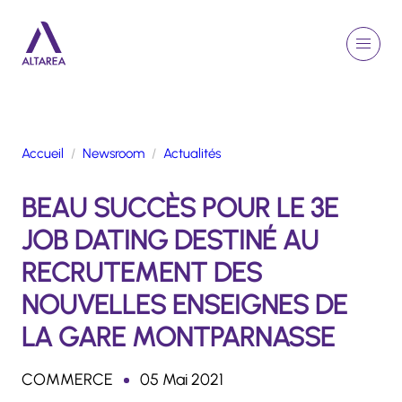
Aller au contenu principal
EN
Rechercher
Menu
Retour à la page d'accueil
Accueil
Newsroom
Actualités
GROUPE
BEAU SUCCÈS POUR LE 3E
ACTIVITÉS
ENGAGEMENTS
JOB DATING DESTINÉ AU
TALENTS
RECRUTEMENT DES
FINANCE
NOUVELLES ENSEIGNES DE
NEWSROOM
LA GARE MONTPARNASSE
PORTFOLIO
COMMERCE
05 Mai 2021