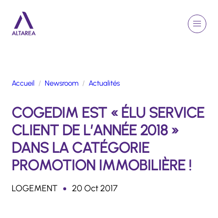
Aller au contenu principal
EN
Rechercher
Menu
Retour à la page d'accueil
Accueil
Newsroom
Actualités
GROUPE
COGEDIM EST « ÉLU SERVICE
ACTIVITÉS
ENGAGEMENTS
CLIENT DE L’ANNÉE 2018 »
TALENTS
DANS LA CATÉGORIE
FINANCE
PROMOTION IMMOBILIÈRE !
NEWSROOM
LOGEMENT
20 Oct 2017
PORTFOLIO