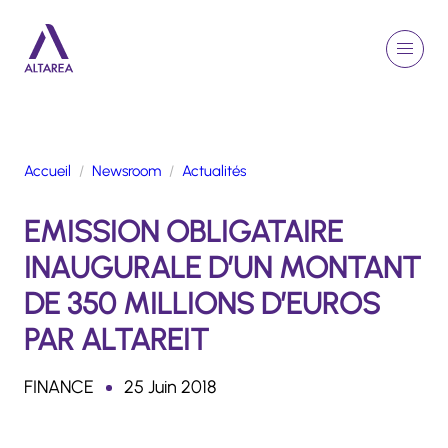
Aller au contenu principal
EN
Rechercher
Menu
Retour à la page d'accueil
Accueil
Newsroom
Actualités
GROUPE
EMISSION OBLIGATAIRE
ACTIVITÉS
ENGAGEMENTS
INAUGURALE D’UN MONTANT
TALENTS
DE 350 MILLIONS D’EUROS
FINANCE
PAR ALTAREIT
NEWSROOM
FINANCE
25 Juin 2018
PORTFOLIO