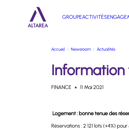
Aller au contenu principal
GROUPE
ACTIVITÉS
ENGAGE
Retour à la page d'accueil
Accueil
Newsroom
Actualités
Information 
FINANCE
11 Mai 2021
Logement : bonne tenue des réserva
Réservations : 2 121 lots (+4%) pou