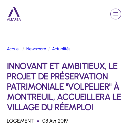
Aller au contenu principal
EN
Rechercher
Menu
Retour à la page d'accueil
Accueil
Newsroom
Actualités
GROUPE
INNOVANT ET AMBITIEUX, LE
ACTIVITÉS
ENGAGEMENTS
PROJET DE PRÉSERVATION
TALENTS
PATRIMONIALE "VOLPELIER" À
FINANCE
MONTREUIL, ACCUEILLERA LE
NEWSROOM
VILLAGE DU RÉEMPLOI
PORTFOLIO
LOGEMENT
08 Avr 2019